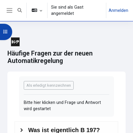
Zum Hauptinhalt
Sie sind als Gast
Anmelden
Sucheingabe umschalten
angemeldet
Website-Übersicht
Kursindex öffnen
Häufige Fragen zur der neuen
Automatikregelung
Abschlussbedingungen
Als erledigt kennzeichnen
Bitte hier klicken und Frage und Antwort
wird gestartet