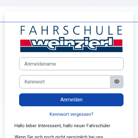
Zum Hauptinhalt
Anmelden bei 'w
Anmeldename
Kennwort
Anmelden
Kennwort vergessen?
Hallo lieber Interessent, hallo neuer Fahrschüler
Wenn Sie sich noch nicht persönlich bei uns