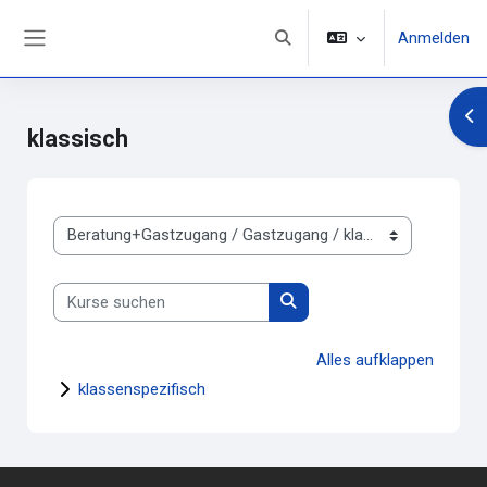
Zum Hauptinhalt
Anmelden
Sucheingabe umschalten
Website-Übersicht
Blo
klassisch
Kursbereiche
Kurse suchen
Kurse suchen
Alles aufklappen
klassenspezifisch